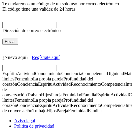
Te enviaremos un código de un solo uso por correo electrónico.
El código tiene una validez de 24 horas.
Dirección de correo electrónico
Enviar
¿Nuevo aquí?
Regístrate aquí
Espíritu
Actividad
Conocimiento
Conciencia
Competencia
Dignidad
Mat
límites
Femenino
La propia pareja
Profundidad del
corazón
Conciencia
Espíritu
Actividad
Reconocimiento
Competencia
Int
de
conversación
Trabajo
Hijos
Pareja
Feminidad
Familia
Espíritu
Actividad
C
límites
Femenino
La propia pareja
Profundidad del
corazón
Conciencia
Espíritu
Actividad
Reconocimiento
Competencia
Int
de conversación
Trabajo
Hijos
Pareja
Feminidad
Familia
Aviso legal
Política de privacidad