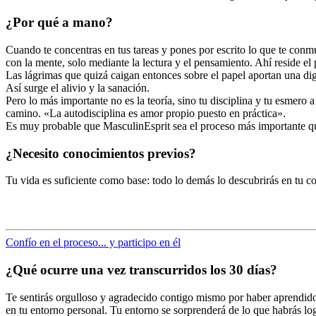
¿Por qué a mano?
Cuando te concentras en tus tareas y pones por escrito lo que te conm
con la mente, solo mediante la lectura y el pensamiento. Ahí reside el 
Las lágrimas que quizá caigan entonces sobre el papel aportan una di
Así surge el alivio y la sanación.
Pero lo más importante no es la teoría, sino tu disciplina y tu esmero a
camino. «La autodisciplina es amor propio puesto en práctica».
Es muy probable que MasculinEsprit sea el proceso más importante qu
¿Necesito conocimientos previos?
Tu vida es suficiente como base: todo lo demás lo descubrirás en tu co
Confío en el proceso... y participo en él
¿Qué ocurre una vez transcurridos los 30 días?
Te sentirás orgulloso y agradecido contigo mismo por haber aprendido y
en tu entorno personal. Tu entorno se sorprenderá de lo que habrás lo