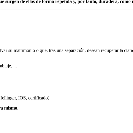
que surgen de ellos de forma repetida y, por tanto, duradera, como u
ar su matrimonio o que, tras una separación, desean recuperar la clarid
blaje, ...
ellinger, IOS, certificado)
ra mismo.