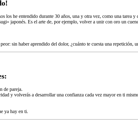
do!
racasos los he entendido durante 30 años, una y otra vez, como una ta
sugi» japonés. Es el arte de, por ejemplo, volver a unir con oro un cuen
eor: sin haber aprendido del dolor, ¿cuánto te cuesta una repetición, u
es:
n de pareja.
idad y volverás a desarrollar una confianza cada vez mayor en ti mism
e ya hay en ti.